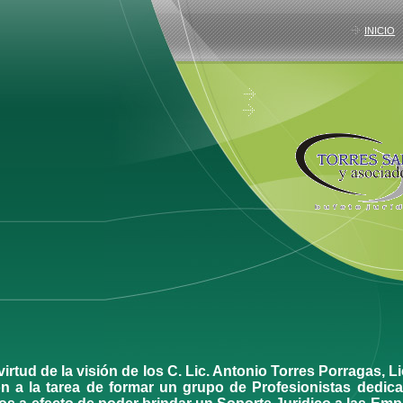
INICIO
rtud de la visión de los C. Lic. Antonio Torres Porragas, Li
on a la tarea de formar un grupo de Profesionistas dedic