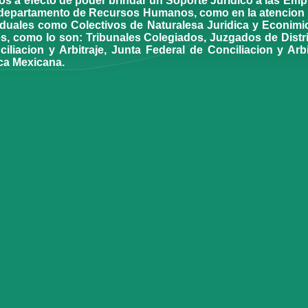
os a efecto de poder brindar un Soporte Juridico a las Emp
u departamento de Recursos Humanos, como en la atencion d
viduales como Colectivos de Naturalesa Juridica y Econimi
, como lo son: Tribunales Colegiados, Juzgados de Distrit
iliacion y Arbitraje, Junta Federal de Conciliacion y Arb
ica Mexicana.